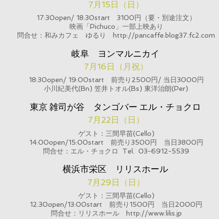
7月15日（日）
17:30open/ 18:30start 3100円（要・別途注文）
映画「Pichuco」一部上映あり
問合せ：和みカフェ ゆるり http://pancaffe.blog37.fc2.com
岐阜 ヨンマルニカイ
7月16日（月祝）
18:30open/ 19:00start 前売り2500円/ 当日3000円
小川紀美代(Bn) 笠井トオル(Bs) 東洋治朗(Per)
東京 雑司が谷 タンゴバー エル・チョクロ
7月22日（日）
ゲスト：三間早苗(Cello)
14:00open/15:00start 前売り3500円 当日3800円
​問合せ：エル・チョクロ
Tel.
03-6912-5539
横浜市栄区 リリスホール
7月29日（日）
ゲスト：三間早苗(Cello)
12:30open/13:00start 前売り1500円 当日2000円
​問合せ：リリスホール http://www.lilis.jp