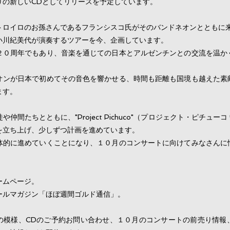
りの新しいCDとしてリリースを予定しています。
トロイロのお孫さんであるフランシスコ氏がそのバンドネオンとともに
小川紀美代が演奏するツアーを今、企画しています。
２０周年でもあり、音楽を通じての日本とアルゼンチンとの交流を温か
。
オンが日本で初めてその音色を響かせる、時間も距離も国境も越えた素
ます。
仲間たちとともに、"Project Pichuco"（プロジェクト・ピチュ
を立ち上げ、少しずつ計画を進めています。
体的に進めていくことになり、１０月のコンサートに向けてみなさんに
ームページ。
メールマガジン「ほぼ週間ゴルド通信」。
の模様、CDのご予約お問い合わせ、１０月のコンサートの前売り情報