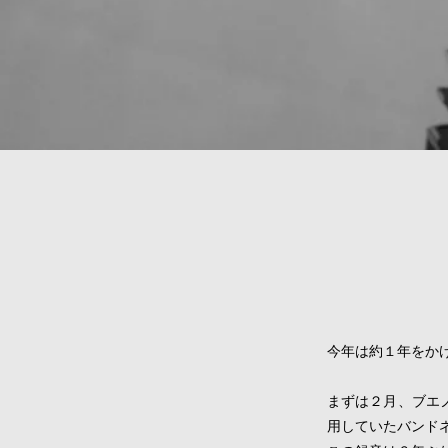
今年は約１年をか
まずは２月、ブエ
用していたバンド